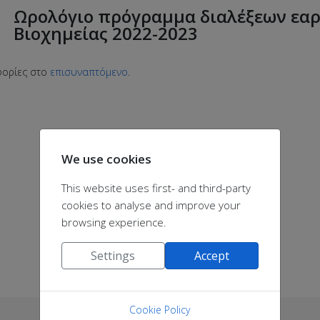
Ωρολόγιο πρόγραμμα διαλέξεων εα
Βιοχημείας 2022-2023
ορίες στο
επισυναπτόμενο
.
We use cookies
This website uses first- and third-party
cookies to analyse and improve your
browsing experience.
Settings
Accept
Cookie Policy