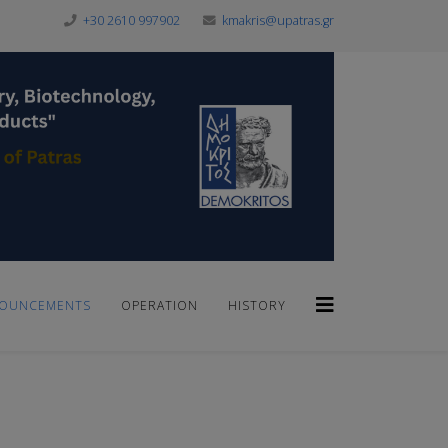
+30 2610 997902
kmakris@upatras.gr
OUNCEMENTS
OPERATION
HISTORY