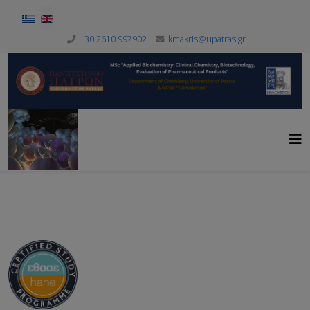
Select your language
+30 2610 997902
kmakris@upatras.gr