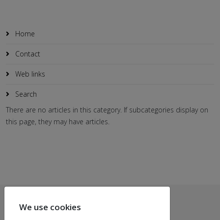
Home
Contact
Web links
Search
There are no articles in this category. If subcategories display on
this page, they may have articles.
We use cookies