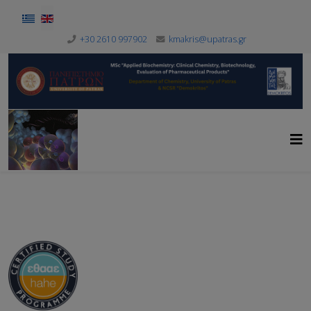
Select your language
+30 2610 997902
kmakris@upatras.gr