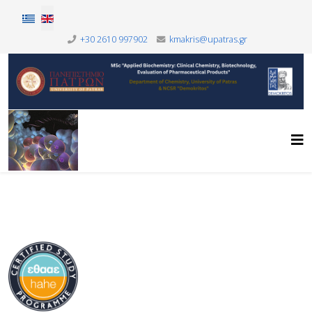
Select your language
+30 2610 997902
kmakris@upatras.gr