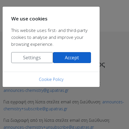
We use cookies
This website uses first- and third-party
cookies to analyse and improve your
browsing experience.
Settings
Accept
Λίστα ανακοινώσεων Τμήματος
Χημείας
Cookie Policy
Η λίστα ανακοινώσεων του Τμήματος Χημείας είναι:
announces-chemistry@g.upatras.gr
Για εγγραφή στη λίστα στείλτε email στη διεύθυνση:
announces-
chemistry+subscribe@g.upatras.gr
Για διαγραφή από τη λίστα στείλτε email στη διεύθυνση:
announces-chemistry+unsubscribe@g.upatras.gr