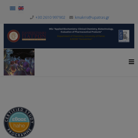
Select your language
+30 2610 997902
kmakris@upatras.gr