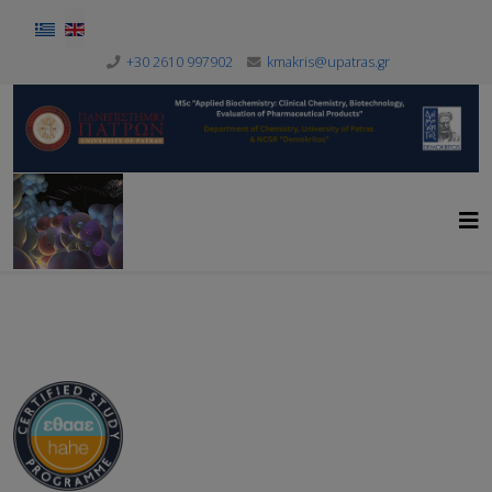
Select your language
+30 2610 997902
kmakris@upatras.gr