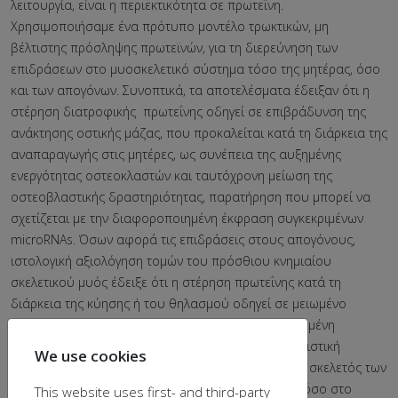
λειτουργία, είναι η περιεκτικότητα σε πρωτεΐνη.
Χρησιμοποιήσαμε ένα πρότυπο μοντέλο τρωκτικών, μη
βέλτιστης πρόσληψης πρωτεϊνών, για τη διερεύνηση των
επιδράσεων στο μυοσκελετικό σύστημα τόσο της μητέρας, όσο
και των απογόνων. Συνοπτικά, τα αποτελέσματα έδειξαν ότι η
στέρηση διατροφικής πρωτεΐνης οδηγεί σε επιβράδυνση της
ανάκτησης οστικής μάζας, που προκαλείται κατά τη διάρκεια της
αναπαραγωγής στις μητέρες, ως συνέπεια της αυξημένης
ενεργότητας οστεοκλαστών και ταυτόχρονη μείωση της
οστεοβλαστικής δραστηριότητας, παρατήρηση που μπορεί να
σχετίζεται με την διαφοροποιημένη έκφραση συγκεκριμένων
microRNAs. Όσων αφορά τις επιδράσεις στους απογόνους,
ιστολογική αξιολόγηση τομών του πρόσθιου κνημιαίου
σκελετικού μυός έδειξε ότι η στέρηση πρωτεΐνης κατά τη
διάρκεια της κύησης ή του θηλασμού οδηγεί σε μειωμένο
μέγεθος μυοϊνών, που σχετίζεται με την τροποποιημένη
έκφραση μιας πλειάδας microRNAs. Τέλος, απεικονιστική
We use cookies
ανάλυση αξονικών μικροτομογραφιών έδειξε ότι ο σκελετός των
απογόνων παρουσιάζει ελαττωμένη οστική μάζα τόσο στο
This website uses first- and third-party