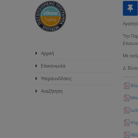
Αγαπητέ
Την Πα
Επισυν
Αρχική
Με εκτί
Επικοινωνία
Δ. Βύνι
Υπερσυνδέσεις
Φλ
Αναζήτηση
Μπ
Ιωά
Ψαρ
Αθα