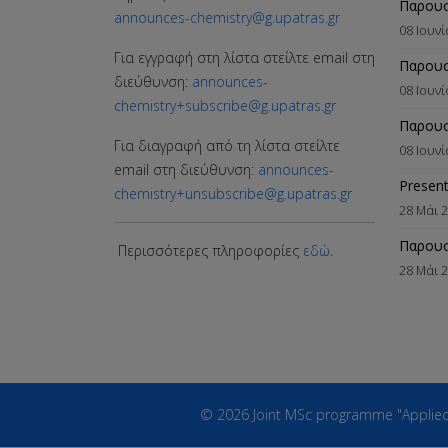
Παρου
announces-chemistry@g.upatras.gr
08 Ιουν
Για εγγραφή στη λίστα στείλτε email στη
Παρουσ
διεύθυνση:
announces-
08 Ιουν
chemistry+subscribe@g.upatras.gr
Παρουσ
Για διαγραφή από τη λίστα στείλτε
08 Ιουν
email στη διεύθυνση:
announces-
Present
chemistry+unsubscribe@g.upatras.gr
28 Μάι 
Παρουσ
Περισσότερες πληροφορίες
εδώ
.
28 Μάι 
© 2026 Joint MSc programme "Applied Bi