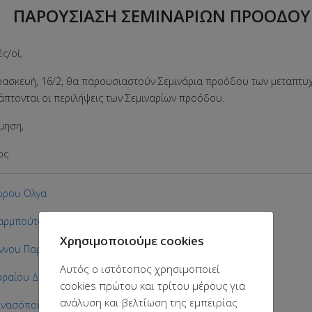
ΠΑΡΟΥΣΙΑΣΗ ΣΕΜΙΝΑΡΙΩΝ ΠΡΟΟΔΟΥ
ς/οί,
ρασκευή, 16/2, θα παρουσιαστούν Σεμινάρια προόδου των μεταπτυχ
άπτονται οι περιλήψεις των Σεμιναρίων προόδου.
μηση,
ος
ώρου Όλγα
αρμπούτση Μαρία
Χρησιμοποιούμε cookies
ννου Παρασκευή
Αυτός ο ιστότοπος χρησιμοποιεί
ραίου Διονυσία
cookies πρώτου και τρίτου μέρους για
ανάλυση και βελτίωση της εμπειρίας
νασόπουλος Ελευθέριος