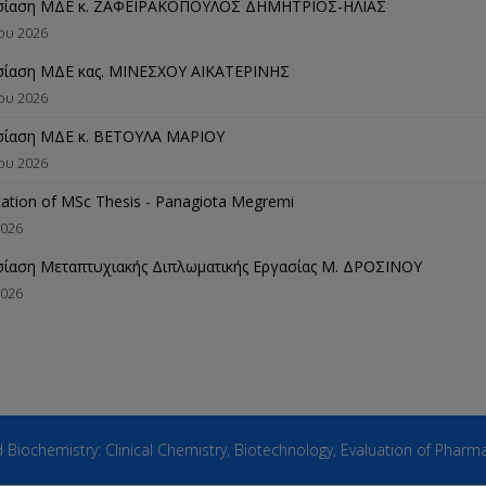
σίαση ΜΔΕ κ. ΖΑΦΕΙΡΑΚΟΠΟΥΛΟΣ ΔΗΜΗΤΡΙΟΣ-ΗΛΙΑΣ
ίου 2026
ίαση ΜΔΕ κας. ΜΙΝΕΣΧΟΥ ΑΙΚΑΤΕΡΙΝΗΣ
ίου 2026
ίαση ΜΔΕ κ. ΒΕΤΟΥΛΑ ΜΑΡΙΟΥ
ίου 2026
ation of MSc Thesis - Panagiota Megremi
2026
ίαση Μεταπτυχιακής Διπλωματικής Εργασίας M. ΔΡΟΣΙΝΟΥ
2026
ochemistry: Clinical Chemistry, Biotechnology, Evaluation of Pharmac