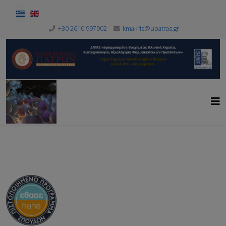
Επιλέξτε τη γλώσσα σας
+30 2610 997902
kmakris@upatras.gr