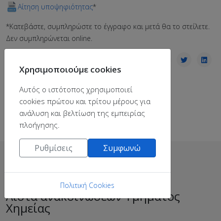
Aίτηση υποψηφιότητας
*
*Κατεβάστε, συμπληρώστε το έγγραφο και μετά θα το στείλετε.
Δεν συμπληρώνεται online.
Χρησιμοποιούμε cookies
Αυτός ο ιστότοπος χρησιμοποιεί
cookies πρώτου και τρίτου μέρους για
ανάλυση και βελτίωση της εμπειρίας
πλοήγησης.
Ρυθμίσεις
Συμφωνώ
Πολιτική Cookies
Λίστα ανακοινώσεων Τμήματος
Χημείας