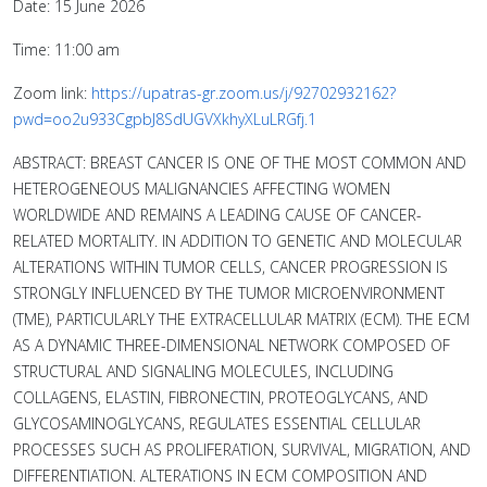
Date: 15 June 2026
Time: 11:00 am
Zoom link:
https://upatras-gr.zoom.us/j/92702932162?
pwd=oo2u933CgpbJ8SdUGVXkhyXLuLRGfj.1
ABSTRACT: BREAST CANCER IS ONE OF THE MOST COMMON AND
HETEROGENEOUS MALIGNANCIES AFFECTING WOMEN
WORLDWIDE AND REMAINS A LEADING CAUSE OF CANCER-
RELATED MORTALITY. IN ADDITION TO GENETIC AND MOLECULAR
ALTERATIONS WITHIN TUMOR CELLS, CANCER PROGRESSION IS
STRONGLY INFLUENCED BY THE TUMOR MICROENVIRONMENT
(TME), PARTICULARLY THE EXTRACELLULAR MATRIX (ECM). THE ECM
AS A DYNAMIC THREE-DIMENSIONAL NETWORK COMPOSED OF
STRUCTURAL AND SIGNALING MOLECULES, INCLUDING
COLLAGENS, ELASTIN, FIBRONECTIN, PROTEOGLYCANS, AND
GLYCOSAMINOGLYCANS, REGULATES ESSENTIAL CELLULAR
PROCESSES SUCH AS PROLIFERATION, SURVIVAL, MIGRATION, AND
DIFFERENTIATION. ALTERATIONS IN ECM COMPOSITION AND