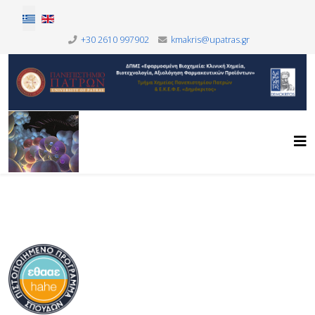
Επιλέξτε τη γλώσσα σας
+30 2610 997902
kmakris@upatras.gr