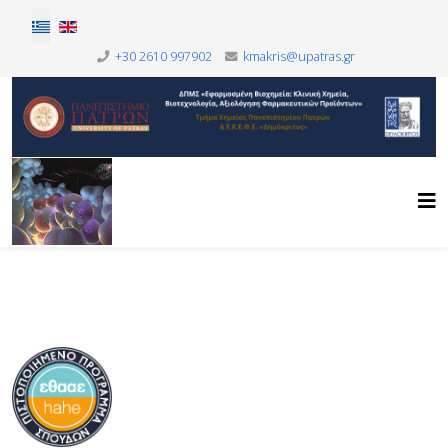
Επιλέξτε τη γλώσσα σας
+30 2610 997902
kmakris@upatras.gr