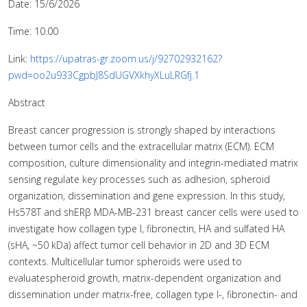
Date: 15/6/2026
Time: 10.00
Link:
https://upatras-gr.zoom.us/j/92702932162?
pwd=oo2u933CgpbJ8SdUGVXkhyXLuLRGfj.1
Abstract
Breast cancer progression is strongly shaped by interactions
between tumor cells and the extracellular matrix (ECM). ECM
composition, culture dimensionality and integrin-mediated matrix
sensing regulate key processes such as adhesion, spheroid
organization, dissemination and gene expression. In this study,
Hs578T and shERβ MDA-MB-231 breast cancer cells were used to
investigate how collagen type I, fibronectin, HA and sulfated HA
(sHA, ~50 kDa) affect tumor cell behavior in 2D and 3D ECM
contexts. Multicellular tumor spheroids were used to
evaluatespheroid growth, matrix-dependent organization and
dissemination under matrix-free, collagen type I-, fibronectin- and